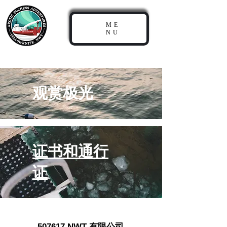
ME
NU
观赏极光
证书和
通行
证
507617 NWT 有限公司