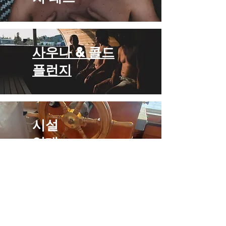
사우나 & 콜드
플런지
시설
임대
오로라 관람