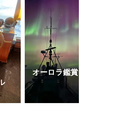
オーロラ鑑賞
ル