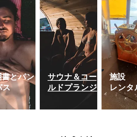
明書とパン
サウナ＆コー
施設
パス
ルドプランジ
レンタ