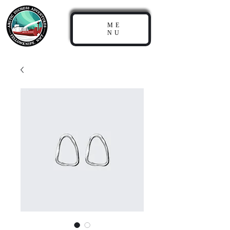
ME
NU