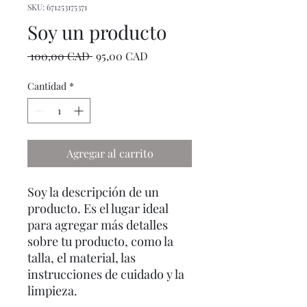
SKU: 671253175371
Soy un producto
Precio
Precio
 100,00 CAD 
95,00 CAD
de
oferta
Cantidad
*
Agregar al carrito
Soy la descripción de un 
producto. Es el lugar ideal 
para agregar más detalles 
sobre tu producto, como la 
talla, el material, las 
instrucciones de cuidado y la 
limpieza.